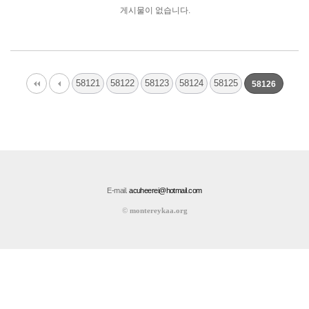
게시물이 없습니다.
58121
58122
58123
58124
58125
58126
E-mail.
acuheerei@hotmail.com
©
montereykaa.org