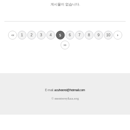
게시물이 없습니다.
1
2
3
4
6
7
8
9
10
5
E-mail.
acuheerei@hotmail.com
©
montereykaa.org